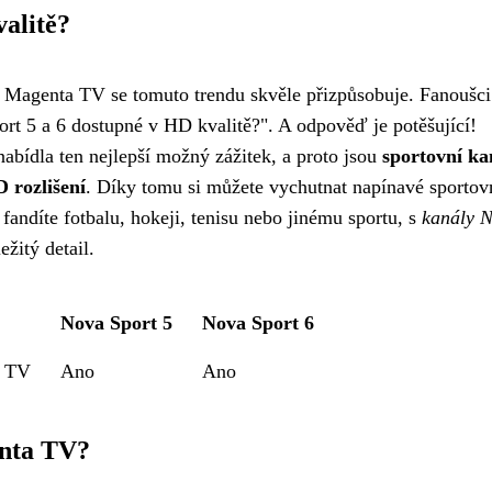
valitě?
ma Magenta TV se tomuto trendu skvěle přizpůsobuje. Fanoušci
ort 5 a 6 dostupné v HD kvalitě?". A odpověď je potěšující!
bídla ten nejlepší možný zážitek, a proto jsou
sportovní ka
 rozlišení
. Díky tomu si můžete vychutnat napínavé sportov
fandíte fotbalu, hokeji, tenisu nebo jinému sportu, s
kanály 
žitý detail.
Nova Sport 5
Nova Sport 6
a TV
Ano
Ano
enta TV?