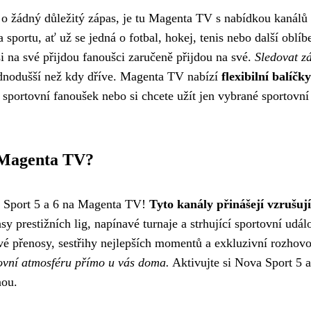
ít o žádný důležitý zápas, je tu Magenta TV s nabídkou kanál
a sportu, ať už se jedná o fotbal, hokej, tenis nebo další oblíb
i na své přijdou fanoušci zaručeně přijdou na své.
Sledovat z
ednodušší než kdy dříve. Magenta TV nabízí
flexibilní balíčky
 sportovní fanoušek nebo si chcete užít jen vybrané sportovní
a Magenta TV?
a Sport 5 a 6 na Magenta TV!
Tyto kanály přinášejí vzrušují
y prestižních lig, napínavé turnaje a strhující sportovní událo
vé přenosy, sestřihy nejlepších momentů a exkluzivní rozhovo
tovní atmosféru přímo u vás doma.
Aktivujte si Nova Sport 5 a
nou.