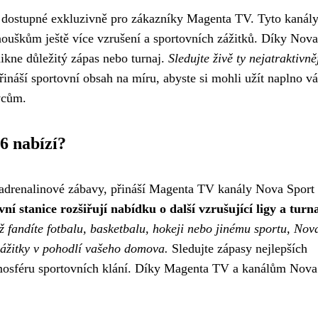
y dostupné exkluzivně pro zákazníky Magenta TV. Tyto kanál
anouškům ještě více vzrušení a sportovních zážitků. Díky Nova
ikne důležitý zápas nebo turnaj.
Sledujte živě ty nejatraktivně
ináší sportovní obsah na míru, abyste si mohli užít naplno v
vcům.
6 nabízí?
z adrenalinové zábavy, přináší Magenta TV kanály Nova Sport 
ní stanice rozšiřují nabídku o další vzrušující ligy a turn
ž fandíte fotbalu, basketbalu, hokeji nebo jinému sportu, Nov
zážitky v pohodlí vašeho domova.
Sledujte zápasy nejlepších
atmosféru sportovních klání. Díky Magenta TV a kanálům Nova