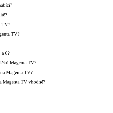
nabízí?
itě?
a TV?
agenta TV?
 a 6?
alíčků Magenta TV?
 6 na Magenta TV?
 na Magenta TV vhodné?