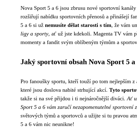
Nova Sport 5 a 6 jsou zbrusu nové sportovní kanál
rozšiřují nabídku sportovních přenosů a přinášejí f
5 a 6 si už
nemusíte dělat starosti s tím
, že vám un
ligy a sporty
, ať už jste kdekoli. Magenta TV vám př
momenty a fandit svým oblíbeným týmům a sporto
Jaký sportovní obsah Nova Sport 5 a 
Pro fanoušky sportu, kteří touží po tom nejlepším 
které jsou doslova nabité strhující akcí.
Tyto sportov
takže si na své přijdou i ti nejnáročnější diváci.
Ať u
Sport 5 a 6 vám zaručí nezapomenutelné sportovní 
světových týmů a sportovců a užijte si tu pravou 
5 a 6 vám nic neunikne!