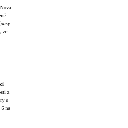
ů Nova
ené
ápasy
, ze
cí
sti z
ry s
 6 na