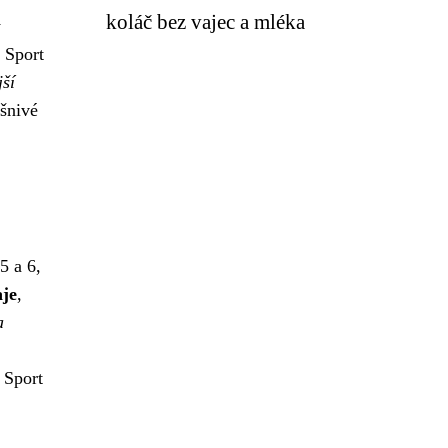
koláč bez vajec a mléka
y
 Sport
jší
ášnivé
5 a 6,
aje
,
a
 Sport