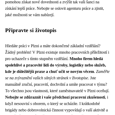
pomohou získat nové dovednosti a zvýšit tak vaši šanci na
získání lepší práce. Nebojte se oslovit agenturu práce a zjistit,
jaké možnosti se vám nabízejí.
Připravte si životopis
Hledáte práci v Plzni a máte dokončené základní vzdělání?
Žádný problém! V Plzni existuje mnoho pracovních příležitostí i
pro uchazeče s tímto stupněm vzdělání.
Mnoho firem hledá
spolehlivé a pracovité lidi do výroby, logistiky nebo služeb,
kde je důležitější praxe a chuť učit se novým věcem
.
Zaměřte
se na zvýraznění vašich silných stránek v životopise
. Jste
manuálně zruční, pracovití, dochvilní a umíte pracovat v týmu?
To všechno jsou vlastnosti, které zaměstnavatelé v Plzni oceňují.
Nebojte se zdůraznit i vaše předchozí pracovní zkušenosti
, i
když nesouvisí s oborem, o který se ucházíte. I krátkodobé
brigády nebo dobrovolnická činnost vypovídají o vaší aktivitě a