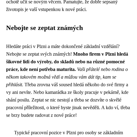
ochotě učit se novým věcem. Pamatujte, že dobře sepsaný
životopis je vaší vstupenkou k nové práci.
Nebojte se zeptat známých
Hledáte práci v Plzni a máte dokončené základní vzdělání?
Nebojte se zeptat svých známých!
Mnoho firem v Plzni hledá
šikovné lidi do výroby, do skladů nebo na různé pomocné
práce, kde není potřeba maturita.
Vaši přátelé nebo rodina o
někom takovém možná vědí a můžou vám dát tip, kam se
přihlásit.
Třeba zrovna váš soused hledá někoho do své firmy a
vy ani nevíte. Nebo kamarádka ze školy pracuje v pekárně, kde
shání posilu. Zeptat se nic nestojí a třeba se dozvíte o skvělé
pracovní příležitosti, o které byste jinak nevěděli. A kdo ví, třeba
se brzy budete radovat z nové práce!
Typické pracovní pozice v Plzni pro osoby se základním