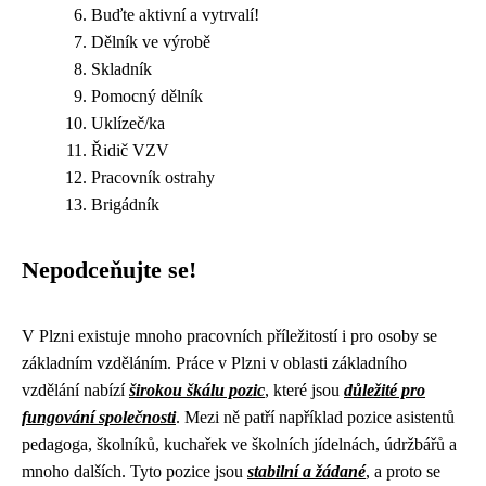
Buďte aktivní a vytrvalí!
Dělník ve výrobě
Skladník
Pomocný dělník
Uklízeč/ka
Řidič VZV
Pracovník ostrahy
Brigádník
Nepodceňujte se!
V Plzni existuje mnoho pracovních příležitostí i pro osoby se
základním vzděláním. Práce v Plzni v oblasti základního
vzdělání nabízí
širokou škálu pozic
, které jsou
důležité pro
fungování společnosti
. Mezi ně patří například pozice asistentů
pedagoga, školníků, kuchařek ve školních jídelnách, údržbářů a
mnoho dalších. Tyto pozice jsou
stabilní a žádané
, a proto se