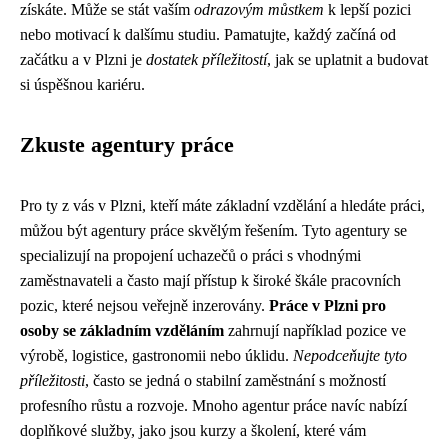
získáte. Může se stát vaším
odrazovým můstkem
k lepší pozici
nebo motivací k dalšímu studiu. Pamatujte, každý začíná od
začátku a v Plzni je
dostatek příležitostí
, jak se uplatnit a budovat
si úspěšnou kariéru.
Zkuste agentury práce
Pro ty z vás v Plzni, kteří máte základní vzdělání a hledáte práci,
můžou být agentury práce skvělým řešením. Tyto agentury se
specializují na propojení uchazečů o práci s vhodnými
zaměstnavateli a často mají přístup k široké škále pracovních
pozic, které nejsou veřejně inzerovány.
Práce v Plzni pro
osoby se základním vzděláním
zahrnují například pozice ve
výrobě, logistice, gastronomii nebo úklidu.
Nepodceňujte tyto
příležitosti
, často se jedná o stabilní zaměstnání s možností
profesního růstu a rozvoje. Mnoho agentur práce navíc nabízí
doplňkové služby, jako jsou kurzy a školení, které vám