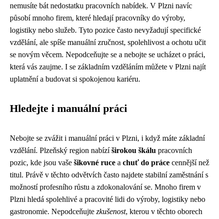
nemusíte bát nedostatku pracovních nabídek. V Plzni navíc
působí mnoho firem, které hledají pracovníky do výroby,
logistiky nebo služeb. Tyto pozice často nevyžadují specifické
vzdělání, ale spíše manuální zručnost, spolehlivost a ochotu učit
se novým věcem. Nepodceňujte se a nebojte se ucházet o práci,
která vás zaujme. I se základním vzděláním můžete v Plzni najít
uplatnění a budovat si spokojenou kariéru.
Hledejte i manuální práci
Nebojte se zvážit i manuální práci v Plzni, i když máte základní
vzdělání. Plzeňský region nabízí
širokou škálu
pracovních
pozic, kde jsou vaše
šikovné ruce
a
chuť do práce
cennější než
titul. Právě v těchto odvětvích často najdete stabilní zaměstnání s
možností profesního růstu a zdokonalování se. Mnoho firem v
Plzni hledá spolehlivé a pracovité lidi do výroby, logistiky nebo
gastronomie. Nepodceňujte
zkušenost
, kterou v těchto oborech