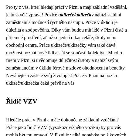
Pro ty z vás, kteří hledají práci v Plzni a mají základní vzdělání,
je tu skvělá zpráva! Pozice
uklízeče/uklízečky
nabízí stabilní
zaměstnání s možností rychlého nástupu. Práce v úklidu je
důležitá a zodpovědná. Díky vám budou mít lidé v Plzni čisté a
příjemné prostředí, ať už se jedná o kanceláře, školy nebo
obchodní centra. Práce uklízeče/uklízečky vám také dává
možnost poznat nové lidi a stát se součástí kolektivu. Mnoho
firem v Plzni si uvědomuje důležitost čistoty a nabízí svým
zaměstnancům v úklidu férové ​​mzdové ohodnocení a benefity.
Neváhejte a zašlete svůj životopis! Práce v Plzni na pozici
uklízeč/uklízečka čeká právě na vás.
Řidič VZV
Hledáte práci v Plzni a máte dokončené základní vzdělání?
Práce jako řidič VZV (vysokozdvižného vozíku) by pro vás
mohla být tou pravou! V Plzni je velká poptávka po šikovných