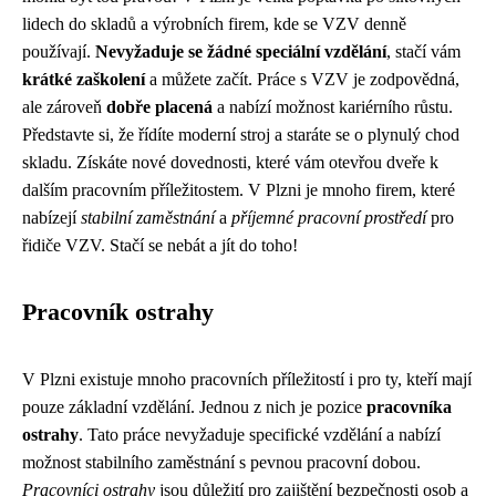
lidech do skladů a výrobních firem, kde se VZV denně
používají.
Nevyžaduje se žádné speciální vzdělání
, stačí vám
krátké zaškolení
a můžete začít. Práce s VZV je zodpovědná,
ale zároveň
dobře placená
a nabízí možnost kariérního růstu.
Představte si, že řídíte moderní stroj a staráte se o plynulý chod
skladu. Získáte nové dovednosti, které vám otevřou dveře k
dalším pracovním příležitostem. V Plzni je mnoho firem, které
nabízejí
stabilní zaměstnání
a
příjemné pracovní prostředí
pro
řidiče VZV. Stačí se nebát a jít do toho!
Pracovník ostrahy
V Plzni existuje mnoho pracovních příležitostí i pro ty, kteří mají
pouze základní vzdělání. Jednou z nich je pozice
pracovníka
ostrahy
. Tato práce nevyžaduje specifické vzdělání a nabízí
možnost stabilního zaměstnání s pevnou pracovní dobou.
Pracovníci ostrahy
jsou důležití pro zajištění bezpečnosti osob a