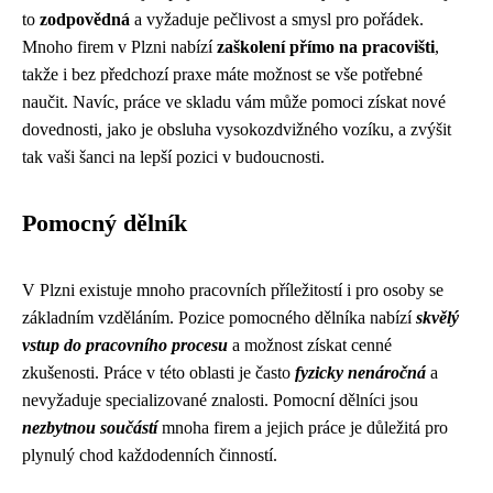
to
zodpovědná
a vyžaduje pečlivost a smysl pro pořádek.
Mnoho firem v Plzni nabízí
zaškolení přímo na pracovišti
,
takže i bez předchozí praxe máte možnost se vše potřebné
naučit. Navíc, práce ve skladu vám může pomoci získat nové
dovednosti, jako je obsluha vysokozdvižného vozíku, a zvýšit
tak vaši šanci na lepší pozici v budoucnosti.
Pomocný dělník
V Plzni existuje mnoho pracovních příležitostí i pro osoby se
základním vzděláním. Pozice pomocného dělníka nabízí
skvělý
vstup do pracovního procesu
a možnost získat cenné
zkušenosti. Práce v této oblasti je často
fyzicky nenáročná
a
nevyžaduje specializované znalosti. Pomocní dělníci jsou
nezbytnou součástí
mnoha firem a jejich práce je důležitá pro
plynulý chod každodenních činností.