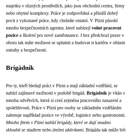
majetku v různých prostředích, jako jsou obchodní centra, firmy
nebo obytné komplexy. Práce je zodpovědná a přináší dobrý
pocit z vykonané práce, kdy chráníte ostatní. V Plzni působí
mnoho bezpečnostních agentur, které nabízejí
volné pracovní
pozice
a
školení
pro nové zaměstnance. I bez předchozí praxe v
oboru tak máte možnost se uplatnit a budovat si kariéru v oblasti
ostrahy a bezpečnosti.
Brigádník
Pro ty, kteří hledají práci v Plzni a mají základní vzdělání, se
nabízí zajímavé možnosti v podobě brigád.
Brigádník
je vítán v
mnoha odvětvích, která si cení zejména pracovního nasazení a
spolehlivosti. Práce v Plzni pro osoby se základním vzděláním
zahrnuje například pozice ve výrobě, logistice nebo gastronomii.
Mnoho firem v Plzni nabízí brigády, které se dají snadno
skloubit se studiem nebo jinými aktivitami.
Brigáda tak může být