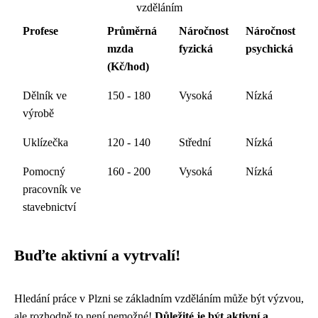
vzděláním
Profese
Průměrná
Náročnost
Náročnost
mzda
fyzická
psychická
(Kč/hod)
Dělník ve
150 - 180
Vysoká
Nízká
výrobě
Uklízečka
120 - 140
Střední
Nízká
Pomocný
160 - 200
Vysoká
Nízká
pracovník ve
stavebnictví
Buďte aktivní a vytrvalí!
Hledání práce v Plzni se základním vzděláním může být výzvou,
ale rozhodně to není nemožné!
Důležité je být aktivní a