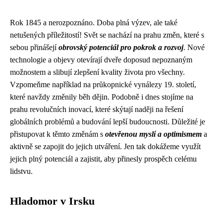
Rok 1845 a nerozpoznáno. Doba plná výzev, ale také
netušených příležitostí! Svět se nachází na prahu změn, které s
sebou přinášejí
obrovský potenciál pro pokrok a rozvoj
. Nové
technologie a objevy otevírají dveře doposud nepoznaným
možnostem a slibují zlepšení kvality života pro všechny.
Vzpomeňme například na průkopnické vynálezy 19. století,
které navždy změnily běh dějin. Podobně i dnes stojíme na
prahu revolučních inovací, které skýtají naději na řešení
globálních problémů a budování lepší budoucnosti. Důležité je
přistupovat k těmto změnám s
otevřenou myslí a optimismem
a
aktivně se zapojit do jejich utváření. Jen tak dokážeme využít
jejich plný potenciál a zajistit, aby přinesly prospěch celému
lidstvu.
Hladomor v Irsku