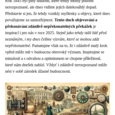
Rok 1845 byl plný událostí, které tehdy mohly působit
nerozpoznané, ale dnes vidíme jejich dalekosáhlý dopad.
Představte si jen, že tehdy vznikly myšlenky a objevy, které dnes
považujeme za samozřejmost.
Tento duch objevování a
překonávání zdánlivě nepřekonatelných překážek
je
inspirací i pro nás v roce 2025.
Stejně jako tehdy stáli lidé před
neznámým, i my dnes čelíme výzvám, které se mohou zdát
nepřekonatelné.
Pamatujme však na to, že i zdánlivě malý krok
vpřed může mít v budoucnu obrovský význam. Inspirujme se
minulostí a s odvahou a optimismem se chopme příležitostí,
které nám dnešek nabízí. Vždyť i zdánlivě nerozpoznané může
nést v sobě zárodek úžasné budoucnosti.