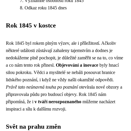
Významné osobnosti roku 1845
Odkaz roku 1845 dnes
Rok 1845 v kostce
Rok 1845 byl rokem plným výzev, ale i příležitostí. Ačkoliv
některé události zůstávají zahaleny tajemstvím a dodnes je
nedokážeme plně pochopit, je důležité zaměřit se na to, co víme
a co nám tento rok přinesl.
Objevování a inovace
byly hnací
silou pokroku. Vědci a myslitelé se nebáli posouvat hranice
lidského poznání, i když ne vždy našli okamžité odpovědi.
Právě tato neúnavná touha po poznání
otevírala nové obzory a
připravovala půdu pro budoucí objevy. Rok 1845 nám
připomíná, že i
v tváří nerozpoznaného
můžeme nacházet
inspiraci a sílu k dalšímu rozvoji.
Svět na prahu změn