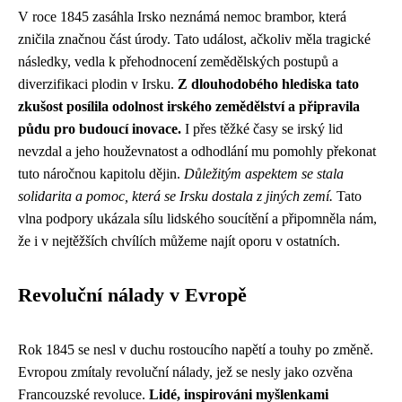
V roce 1845 zasáhla Irsko neznámá nemoc brambor, která
zničila značnou část úrody. Tato událost, ačkoliv měla tragické
následky, vedla k přehodnocení zemědělských postupů a
diverzifikaci plodin v Irsku.
Z dlouhodobého hlediska tato
zkušost posílila odolnost irského zemědělství a připravila
půdu pro budoucí inovace.
I přes těžké časy se irský lid
nevzdal a jeho houževnatost a odhodlání mu pomohly překonat
tuto náročnou kapitolu dějin.
Důležitým aspektem se stala
solidarita a pomoc, která se Irsku dostala z jiných zemí.
Tato
vlna podpory ukázala sílu lidského soucítění a připomněla nám,
že i v nejtěžších chvílích můžeme najít oporu v ostatních.
Revoluční nálady v Evropě
Rok 1845 se nesl v duchu rostoucího napětí a touhy po změně.
Evropou zmítaly revoluční nálady, jež se nesly jako ozvěna
Francouzské revoluce.
Lidé, inspirováni myšlenkami