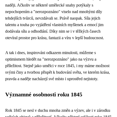
naději. Ačkoliv se některé umělecké snahy potýkaly s
nepochopením a "nerozpoznáno" viselo nad mnohými díly
tehdejších tvůrců, nevzdávali se. Právě naopak. Síla jejich
talentu a touha po vyjádření vlastních myšlenek a emocí jim
dodávala sílu a odhodlání. Díky nim se i v těžkých časech
otevíral prostor pro krásu, fantazii a víru v lepší budoucnost.
A tak i dnes, inspirováni odkazem minulosti, můžeme s
optimismem hledět na "nerozpoznáno" jako na výzvu a
příležitost. Stejně jako umělci v roce 1845, i my máme možnost
svými činy a tvorbou přispět k budování světa, ve kterém krása,
pravda a naděje nacházejí své místo i uprostřed nejistoty.
Významné osobnosti roku 1845
Rok 1845 se nesl v duchu mnoha změn a výzev, ale i v zárodku
velkých objevů a příležitostí. Ačkoliv některé události roku 1845