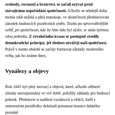
svobody, rovnosti a bratrství, se začali ozývat proti
stávajícímu uspořádání společnosti.
Ačkoliv se tehdejší doba
mohla zdát nejistá a plná nepokoje, ve skutečnosti představovala
zárodek budoucích pozitivních změn.
Touha po spravedlivějším
světě, po společnosti, kde by hlas lidu byl slyšet, se stala hybnou
silou pokroku.
Z revolučního kvasu se postupně zrodily
demokratické principy, jež dodnes utvářejí naši společnost.
Právě v tomto období se začaly formovat základy moderního
světa, jak ho známe dnes.
Vynálezy a objevy
Rok 1845 byl plný inovací a objevů, které, ačkoliv některé
zůstaly nerozpoznány ve své době, položily základy pro budoucí
pokrok. Představte si nadšení vynálezců a vědců, kteří s
omezenými prostředky dokázali posunout hranice lidského
poznání.