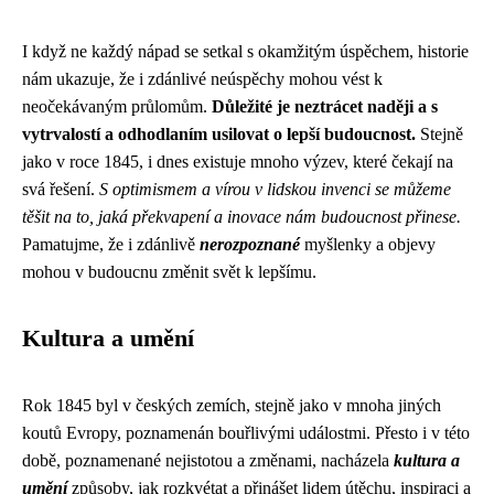
I když ne každý nápad se setkal s okamžitým úspěchem, historie
nám ukazuje, že i zdánlivé neúspěchy mohou vést k
neočekávaným průlomům.
Důležité je neztrácet naději a s
vytrvalostí a odhodlaním usilovat o lepší budoucnost.
Stejně
jako v roce 1845, i dnes existuje mnoho výzev, které čekají na
svá řešení.
S optimismem a vírou v lidskou invenci se můžeme
těšit na to, jaká překvapení a inovace nám budoucnost přinese.
Pamatujme, že i zdánlivě
nerozpoznané
myšlenky a objevy
mohou v budoucnu změnit svět k lepšímu.
Kultura a umění
Rok 1845 byl v českých zemích, stejně jako v mnoha jiných
koutů Evropy, poznamenán bouřlivými událostmi. Přesto i v této
době, poznamenané nejistotou a změnami, nacházela
kultura a
umění
způsoby, jak rozkvétat a přinášet lidem útěchu, inspiraci a