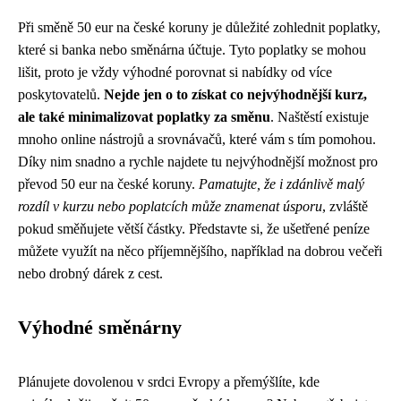
Při směně 50 eur na české koruny je důležité zohlednit poplatky,
které si banka nebo směnárna účtuje. Tyto poplatky se mohou
lišit, proto je vždy výhodné porovnat si nabídky od více
poskytovatelů.
Nejde jen o to získat co nejvýhodnější kurz,
ale také minimalizovat poplatky za směnu
. Naštěstí existuje
mnoho online nástrojů a srovnávačů, které vám s tím pomohou.
Díky nim snadno a rychle najdete tu nejvýhodnější možnost pro
převod 50 eur na české koruny.
Pamatujte, že i zdánlivě malý
rozdíl v kurzu nebo poplatcích může znamenat úsporu
, zvláště
pokud směňujete větší částky. Představte si, že ušetřené peníze
můžete využít na něco příjemnějšího, například na dobrou večeři
nebo drobný dárek z cest.
Výhodné směnárny
Plánujete dovolenou v srdci Evropy a přemýšlíte, kde