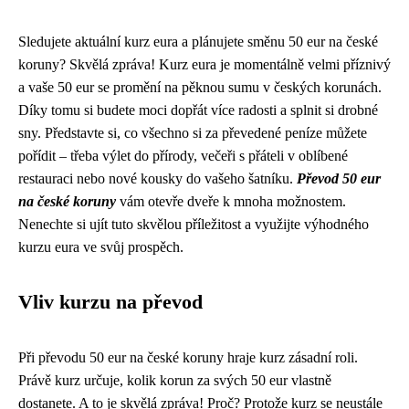
Sledujete aktuální kurz eura a plánujete směnu 50 eur na české
koruny? Skvělá zpráva! Kurz eura je momentálně velmi příznivý
a vaše 50 eur se promění na pěknou sumu v českých korunách.
Díky tomu si budete moci dopřát více radosti a splnit si drobné
sny. Představte si, co všechno si za převedené peníze můžete
pořídit – třeba výlet do přírody, večeři s přáteli v oblíbené
restauraci nebo nové kousky do vašeho šatníku.
Převod 50 eur
na české koruny
vám otevře dveře k mnoha možnostem.
Nenechte si ujít tuto skvělou příležitost a využijte výhodného
kurzu eura ve svůj prospěch.
Vliv kurzu na převod
Při převodu 50 eur na české koruny hraje kurz zásadní roli.
Právě kurz určuje, kolik korun za svých 50 eur vlastně
dostanete. A to je skvělá zpráva! Proč? Protože kurz se neustále