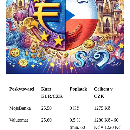
Poskytovatel
Kurz
Poplatek
Celkem v
EUR/CZK
CZK
MojeBanka
25,50
0 Kč
1275 Kč
Valutomat
25,60
0,5 %
1280 Kč - 60
(min. 60
Kč = 1220 Kč