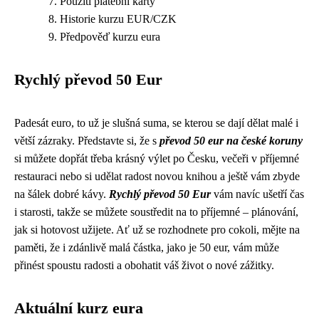
Použití platební karty
Historie kurzu EUR/CZK
Předpověď kurzu eura
Rychlý převod 50 Eur
Padesát euro, to už je slušná suma, se kterou se dají dělat malé i
větší zázraky. Představte si, že s
převod 50 eur na české koruny
si můžete dopřát třeba krásný výlet po Česku, večeři v příjemné
restauraci nebo si udělat radost novou knihou a ještě vám zbyde
na šálek dobré kávy.
Rychlý převod 50 Eur
vám navíc ušetří čas
i starosti, takže se můžete soustředit na to příjemné – plánování,
jak si hotovost užijete. Ať už se rozhodnete pro cokoli, mějte na
paměti, že i zdánlivě malá částka, jako je 50 eur, vám může
přinést spoustu radosti a obohatit váš život o nové zážitky.
Aktuální kurz eura