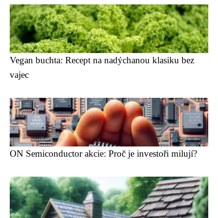
Vegan buchta: Recept na nadýchanou klasiku bez
vajec
ON Semiconductor akcie: Proč je investoři milují?