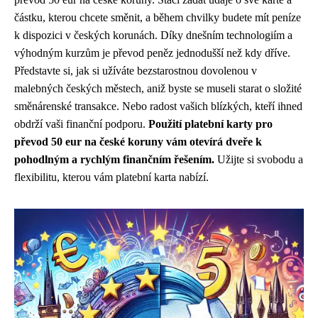
částku, kterou chcete směnit, a během chvilky budete mít peníze
k dispozici v českých korunách. Díky dnešním technologiím a
výhodným kurzům je převod peněz jednodušší než kdy dříve.
Představte si, jak si užíváte bezstarostnou dovolenou v
malebných českých městech, aniž byste se museli starat o složité
směnárenské transakce. Nebo radost vašich blízkých, kteří ihned
obdrží vaši finanční podporu.
Použití platební karty pro
převod 50 eur na české koruny vám otevírá dveře k
pohodlným a rychlým finančním řešením.
Užijte si svobodu a
flexibilitu, kterou vám platební karta nabízí.