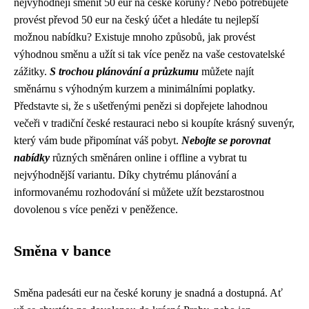
nejvýhodněji směnit 50 eur na české koruny? Nebo potřebujete
provést převod 50 eur na český účet a hledáte tu nejlepší
možnou nabídku? Existuje mnoho způsobů, jak provést
výhodnou směnu a užít si tak více peněz na vaše cestovatelské
zážitky.
S trochou plánování a průzkumu
můžete najít
směnárnu s výhodným kurzem a minimálními poplatky.
Představte si, že s ušetřenými penězi si dopřejete lahodnou
večeři v tradiční české restauraci nebo si koupíte krásný suvenýr,
který vám bude připomínat váš pobyt.
Nebojte se porovnat
nabídky
různých směnáren online i offline a vybrat tu
nejvýhodnější variantu. Díky chytrému plánování a
informovanému rozhodování si můžete užít bezstarostnou
dovolenou s více penězi v peněžence.
Směna v bance
Směna padesáti eur na české koruny je snadná a dostupná. Ať