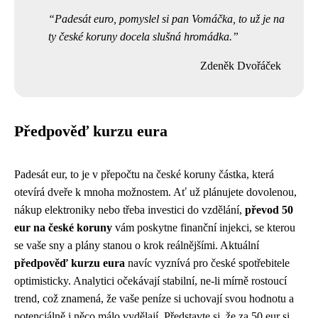
Padesát euro, pomyslel si pan Vomáčka, to už je na
ty české koruny docela slušná hromádka.
Zdeněk Dvořáček
Předpověď kurzu eura
Padesát eur, to je v přepočtu na české koruny částka, která
otevírá dveře k mnoha možnostem. Ať už plánujete dovolenou,
nákup elektroniky nebo třeba investici do vzdělání,
převod 50
eur na české koruny
vám poskytne finanční injekci, se kterou
se vaše sny a plány stanou o krok reálnějšími. Aktuální
předpověď kurzu eura
navíc vyznívá pro české spotřebitele
optimisticky. Analytici očekávají stabilní, ne-li mírně rostoucí
trend, což znamená, že vaše peníze si uchovají svou hodnotu a
potenciálně i něco málo vydělají. Představte si, že za 50 eur si