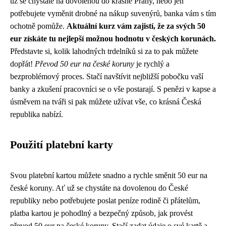
už se chystáte na dovolenou do krásné Prahy, nebo jen
potřebujete vyměnit drobné na nákup suvenýrů, banka vám s tím
ochotně pomůže.
Aktuální kurz vám zajistí, že za svých 50
eur získáte tu nejlepší možnou hodnotu v českých korunách.
Představte si, kolik lahodných trdelníků si za to pak můžete
dopřát!
Převod 50 eur na české koruny
je rychlý a
bezproblémový proces. Stačí navštívit nejbližší pobočku vaší
banky a zkušení pracovníci se o vše postarají. S penězi v kapse a
úsměvem na tváři si pak můžete užívat vše, co krásná Česká
republika nabízí.
Použití platební karty
Svou platební kartou můžete snadno a rychle směnit 50 eur na
české koruny. Ať už se chystáte na dovolenou do České
republiky nebo potřebujete poslat peníze rodině či přátelům,
platba kartou je pohodlný a bezpečný způsob, jak provést
převod 50 eur na české koruny. Stačí zadat údaje o své kartě a