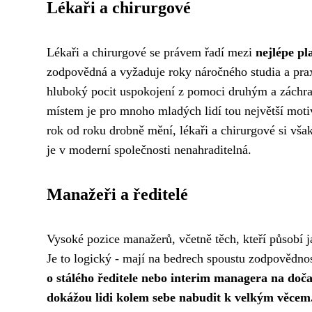
Lékaři a chirurgové
Lékaři a chirurgové se právem řadí mezi
nejlépe pl
zodpovědná a vyžaduje roky náročného studia a pra
hluboký pocit uspokojení z pomoci druhým a záchra
místem je pro mnoho mladých lidí tou největší motiv
rok od roku drobně mění, lékaři a chirurgové si vša
je v moderní společnosti nenahraditelná.
Manažeři a ředitelé
Vysoké pozice manažerů, včetně těch, kteří působí 
Je to logický - mají na bedrech spoustu zodpovědno
o stálého ředitele nebo interim managera na doča
dokážou lidi kolem sebe nabudit k velkým věcem