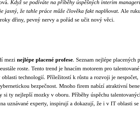
čová.
Když se podíváte na příběhy úspěšných interim manager
je jasný, že tahle práce může člověka fakt naplňovat.
Ale ruku
 roky dřiny, pevný nervy a pořád se učit nový věci.
adí mezi
nejlépe placené profese
. Seznam nejlépe placených p
eustále roste. Tento trend je hnacím motorem pro talentované
v oblasti technologií. Příležitostí k růstu a rozvoji je nespočet,
ybernetickou bezpečnost. Mnoho firem nabízí atraktivní benef
y si ty nejlepší mozky v oboru. Příběhy úspěchu talentovanýc
a uznávané experty, inspirují a dokazují, že i v IT oblasti se