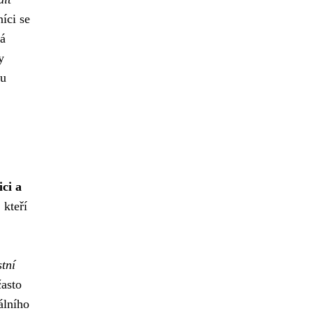
íci se
ká
y
ou
ici a
 kteří
stní
často
álního