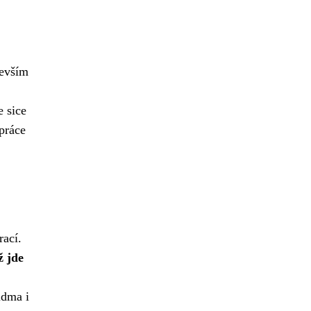
devším
e sice
práce
rací.
ž jde
idma i