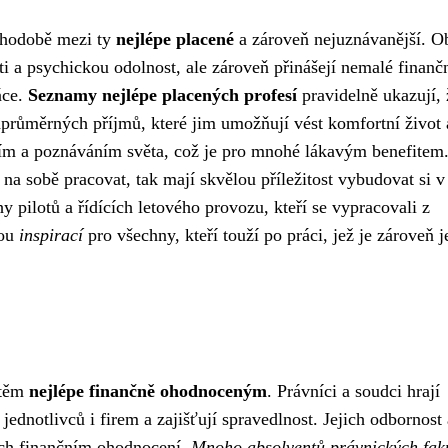
ouhodobě mezi ty
nejlépe placené
a zároveň nejuznávanější. O
i a psychickou odolnost, ale zároveň přinášejí nemalé finanč
áce.
Seznamy nejlépe placených profesí
pravidelně ukazují, 
adprůměrných příjmů, které jim umožňují vést komfortní život a
váním a poznáváním světa, což je pro mnohé lákavým benefitem
ni na sobě pracovat, tak mají skvělou příležitost vybudovat si 
y pilotů a řídících letového provozu, kteří se vypracovali z
sou
inspirací
pro všechny, kteří touží po práci, jež je zároveň j
 těm
nejlépe finančně ohodnoceným
. Právníci a soudci hrají
jednotlivců i firem a zajišťují spravedlnost. Jejich odbornost 
jich finančním ohodnocení.
Mnoho absolventů právnických fak