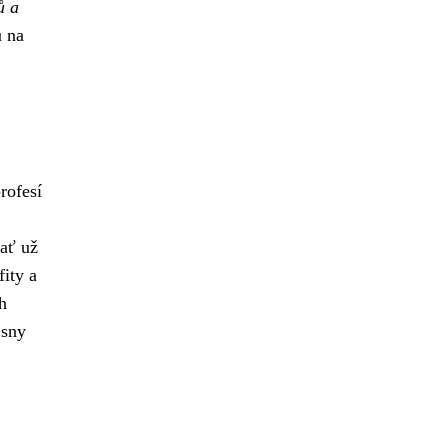
ů a
 na
rofesí
 ať už
ity a
h
 sny