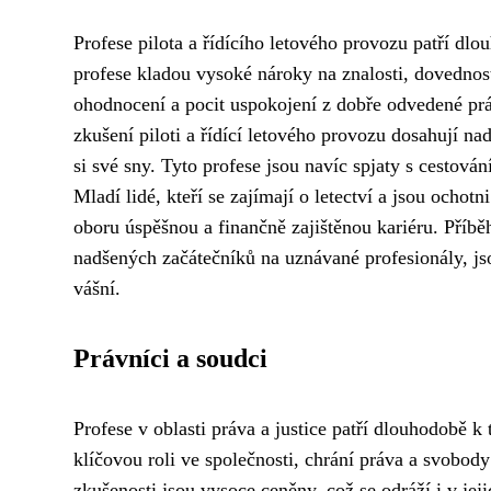
Profese pilota a řídícího letového provozu patří dl
profese kladou vysoké nároky na znalosti, dovednost
ohodnocení a pocit uspokojení z dobře odvedené pr
zkušení piloti a řídící letového provozu dosahují n
si své sny. Tyto profese jsou navíc spjaty s cesto
Mladí lidé, kteří se zajímají o letectví a jsou ochot
oboru úspěšnou a finančně zajištěnou kariéru. Příběh
nadšených začátečníků na uznávané profesionály, j
vášní.
Právníci a soudci
Profese v oblasti práva a justice patří dlouhodobě k
klíčovou roli ve společnosti, chrání práva a svobody 
zkušenosti jsou vysoce ceněny, což se odráží i v je