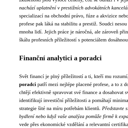
nachází uplatnění v prestižních advokátních kancelá
specializací na obchodní právo, fúze a akvizice neb
profese pak láká na stabilitu a prestiž. Soudci neso
mnoha lidí. Jejich práce je náročná, ale zároveň při
škálu profesních příležitostí s potenciálem dosáhno
Finanční analytici a poradci
Svět financí je plný příležitostí a ti, kteří mu roz
poradci
patří mezi nejlépe placené profese, a to z d
chtějí efektivně spravovat své finance a dosahovat s
identifikují investiční příležitosti a pomáhají minim
strategie šité na míru potřebám klientů.
Představte s
bydlení nebo když vaše analýza pomůže firmě k expa
vede přes ekonomické vzdělání a relevantní certifika