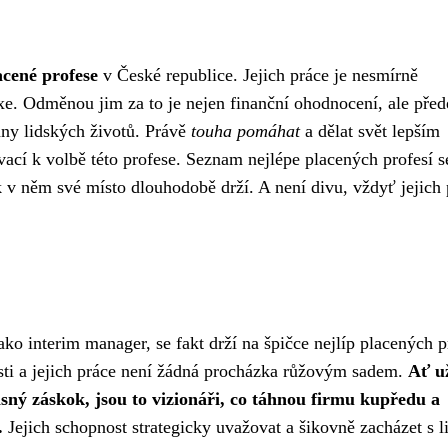
acené profese
v České republice. Jejich práce je nesmírně
xe. Odměnou jim za to je nejen finanční ohodnocení, ale pře
ny lidských životů. Právě
touha pomáhat
a dělat svět lepším
ací k volbě této profese. Seznam nejlépe placených profesí s
k v něm své místo dlouhodobě drží. A není divu, vždyť jejich 
jako
interim manager
, se fakt drží na špičce nejlíp placených p
sti a jejich práce není žádná procházka růžovým sadem.
Ať u
sný záskok, jsou to vizionáři, co táhnou firmu kupředu a
.
Jejich schopnost strategicky uvažovat a šikovně zacházet s l