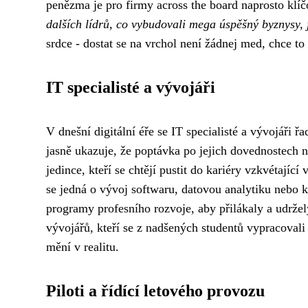
penězma je pro firmy across the board naprosto klí
dalších lídrů, co vybudovali mega úspěšný byznysy, 
srdce - dostat se na vrchol není žádnej med, chce to
IT specialisté a vývojáři
V dnešní digitální éře se IT specialisté a vývojáři ř
jasně ukazuje, že poptávka po jejich dovednostech n
jedince, kteří se chtějí pustit do kariéry vzkvétající 
se jedná o vývoj softwaru, datovou analytiku nebo k
programy profesního rozvoje, aby přilákaly a udržel
vývojářů, kteří se z nadšených studentů vypracovali n
mění v realitu.
Piloti a řídící letového provozu