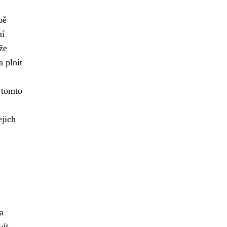
bě
ní
že
 plnit
.
v tomto
ejich
a
ult