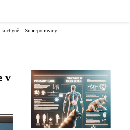
é kuchyně
Superpotraviny
e v