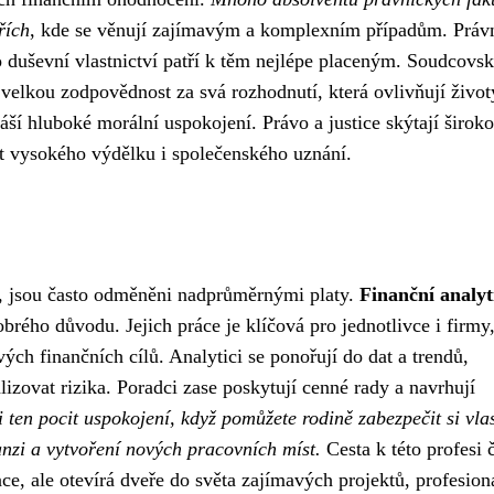
řích
, kde se věnují zajímavým a komplexním případům. Právn
o duševní vlastnictví patří k těm nejlépe placeným. Soudcovs
u velkou zodpovědnost za svá rozhodnutí, která ovlivňují život
náší hluboké morální uspokojení. Právo a justice skýtají širok
ut vysokého výdělku i společenského uznání.
umí, jsou často odměněni nadprůměrnými platy.
Finanční analyt
obrého důvodu. Jejich práce je klíčová pro jednotlivce i firmy,
vých finančních cílů. Analytici se ponořují do dat a trendů,
alizovat rizika. Poradci zase poskytují cenné rady a navrhují
i ten pocit uspokojení, když pomůžete rodině zabezpečit si vla
nzi a vytvoření nových pracovních míst.
Cesta k této profesi 
ce, ale otevírá dveře do světa zajímavých projektů, profesion