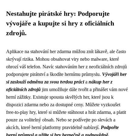
Nestahujte pirátské hry: Podporujte
vývojáře a kupujte si hry z oficiálních
zdrojů.
Aplikace na stahování her zdarma můžou znít lákavě, ale často
skrývají rizika. Mohou obsahovat viry nebo malware, které
ohrozí váš telefon. Navíc stahováním her z neoficiálních zdrojů
podporujete pirátství a škodíte hernímu průmyslu.
Vývojáři her
si zaslouží odměnu za svou tvrdou práci
a
nákup her z
oficiálních zdrojů
jim umožňuje dále tvořit a přinášet vám nové
herní zážitky. Existuje spousta skvělých her, které jsou k
dispozici zdarma nebo za dostupné ceny. Můžete vyzkoušet
free-to-play hry, které si můžete stáhnout a hrát zdarma, a platit
pouze za volitelný obsah. Nebo se podívejte po slevách a
akcích, které herní platformy pravidelně nabízejí.
Podpořte
herní průmysl a užijte si hry bezpečně a zodpovědně.