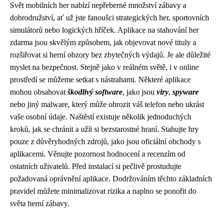
Svět mobilních her nabízí nepřeberné množství zábavy a
dobrodružství, ať už jste fanoušci strategických her, sportovních
simulátorů nebo logických hříček. Aplikace na stahování her
zdarma jsou skvělým způsobem, jak objevovat nové tituly a
rozšiřovat si herní obzory bez zbytečných výdajů. Je ale důležité
myslet na bezpečnost. Stejně jako v reálném světě, i v online
prostředí se můžeme setkat s nástrahami. Některé aplikace
mohou obsahovat
škodlivý software
, jako jsou
viry
,
spyware
nebo jiný malware, který může ohrozit váš telefon nebo ukrást
vaše osobní údaje. Naštěstí existuje několik jednoduchých
kroků, jak se chránit a užít si bezstarostné hraní. Stahujte hry
pouze z důvěryhodných zdrojů, jako jsou oficiální obchody s
aplikacemi. Věnujte pozornost hodnocení a recenzím od
ostatních uživatelů. Před instalací si pečlivě prostudujte
požadovaná oprávnění aplikace. Dodržováním těchto základních
pravidel můžete minimalizovat rizika a naplno se ponořit do
světa herní zábavy.