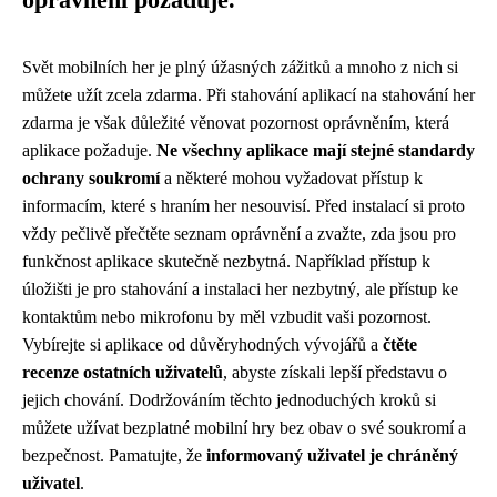
oprávnění požaduje.
Svět mobilních her je plný úžasných zážitků a mnoho z nich si
můžete užít zcela zdarma. Při stahování aplikací na stahování her
zdarma je však důležité věnovat pozornost oprávněním, která
aplikace požaduje.
Ne všechny aplikace mají stejné standardy
ochrany soukromí
a některé mohou vyžadovat přístup k
informacím, které s hraním her nesouvisí. Před instalací si proto
vždy pečlivě přečtěte seznam oprávnění a zvažte, zda jsou pro
funkčnost aplikace skutečně nezbytná. Například přístup k
úložišti je pro stahování a instalaci her nezbytný, ale přístup ke
kontaktům nebo mikrofonu by měl vzbudit vaši pozornost.
Vybírejte si aplikace od důvěryhodných vývojářů a
čtěte
recenze ostatních uživatelů
, abyste získali lepší představu o
jejich chování. Dodržováním těchto jednoduchých kroků si
můžete užívat bezplatné mobilní hry bez obav o své soukromí a
bezpečnost. Pamatujte, že
informovaný uživatel je chráněný
uživatel
.