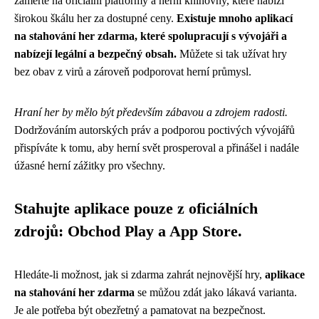
zaměřte na oficiální platformy a herní knihovny, které nabízí
širokou škálu her za dostupné ceny.
Existuje mnoho aplikací
na stahování her zdarma, které spolupracují s vývojáři a
nabízejí legální a bezpečný obsah.
Můžete si tak užívat hry
bez obav z virů a zároveň podporovat herní průmysl.
Hraní her by mělo být především zábavou a zdrojem radosti.
Dodržováním autorských práv a podporou poctivých vývojářů
přispíváte k tomu, aby herní svět prosperoval a přinášel i nadále
úžasné herní zážitky pro všechny.
Stahujte aplikace pouze z oficiálních
zdrojů: Obchod Play a App Store.
Hledáte-li možnost, jak si zdarma zahrát nejnovější hry,
aplikace
na stahování her zdarma
se můžou zdát jako lákavá varianta.
Je ale potřeba být obezřetný a pamatovat na bezpečnost.