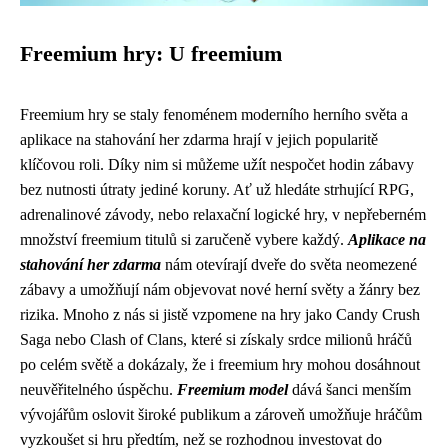
Freemium hry: U freemium
Freemium hry se staly fenoménem moderního herního světa a
aplikace na stahování her zdarma hrají v jejich popularitě
klíčovou roli. Díky nim si můžeme užít nespočet hodin zábavy
bez nutnosti útraty jediné koruny. Ať už hledáte strhující RPG,
adrenalinové závody, nebo relaxační logické hry, v nepřeberném
množství freemium titulů si zaručeně vybere každý.
Aplikace na
stahování her zdarma
nám otevírají dveře do světa neomezené
zábavy a umožňují nám objevovat nové herní světy a žánry bez
rizika. Mnoho z nás si jistě vzpomene na hry jako Candy Crush
Saga nebo Clash of Clans, které si získaly srdce milionů hráčů
po celém světě a dokázaly, že i freemium hry mohou dosáhnout
neuvěřitelného úspěchu.
Freemium model
dává šanci menším
vývojářům oslovit široké publikum a zároveň umožňuje hráčům
vyzkoušet si hru předtím, než se rozhodnou investovat do