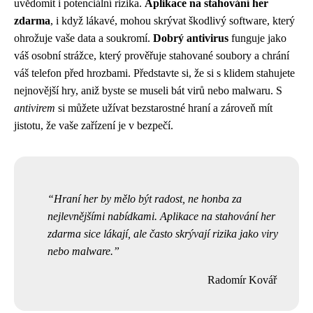
uvědomit i potenciální rizika.
Aplikace na stahování her
zdarma
, i když lákavé, mohou skrývat škodlivý software, který
ohrožuje vaše data a soukromí.
Dobrý antivirus
funguje jako
váš osobní strážce, který prověřuje stahované soubory a chrání
váš telefon před hrozbami. Představte si, že si s klidem stahujete
nejnovější hry, aniž byste se museli bát virů nebo malwaru. S
antivirem
si můžete užívat bezstarostné hraní a zároveň mít
jistotu, že vaše zařízení je v bezpečí.
Hraní her by mělo být radost, ne honba za
nejlevnějšími nabídkami. Aplikace na stahování her
zdarma sice lákají, ale často skrývají rizika jako viry
nebo malware.
Radomír Kovář