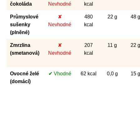
čokoláda
Nevhodné
kcal
Průmyslové
✘
480
22 g
48 
sušenky
Nevhodné
kcal
(plněné)
Zmrzlina
✘
207
11 g
22 
(smetanová)
Nevhodné
kcal
Ovocné želé
✔ Vhodné
62 kcal
0,0 g
15 
(domácí)