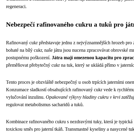
regeneraci.
Nebezpečí rafinovaného cukru a tuků pro ját
Rafinovaný cukr představuje jednu z nejvýznamnějších hrozeb pro 
bohaté na bílý cukr, naše játra jsou nucena zpracovávat obrovské mn
postupnému poškození.
Játra mají omezenou kapacitu pro zpra
přeměňovat přebytečný cukr na tuk, který se ukládá přímo v jaterní
Tento proces je obzvláště nebezpečný u osob trpících jaterními onem
Konzumace sladkostí obsahujících rafinovaný cukr vede k rychlému
vylučování inzulinu.
Opakované výkyvy hladiny cukru v krvi zatěžují
regulovat metabolismus sacharidů a tuků.
Kombinace rafinovaného cukru s nezdravými tuky, která je typická 
toxickou směs pro jaterní tkáň. Transmastné kyseliny a nasycené 