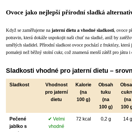
Ovoce jako nejlepší přírodní sladká alternati
Když se zaměřujeme na
jaterní dietu a vhodné sladkosti
, ovoce p
potravin, která dokáže uspokojit naši chuť na sladké, aniž by zat
umělých sladidel. Přírodní sladkost ovoce pochází z fruktózy, která
pomaleji než běžný stolní cukr, což znamená menší zátěž pro játra i
Sladkosti vhodné pro jaterní dietu – srov
Sladkost
Vhodnost
Kalorie
Obsah
Obsa
pro jaterní
(na
tuku
cukr
dietu
100 g)
(na
(na
100 g)
100 
Pečené
✔ Velmi
72 kcal
0,2 g
14 
jablko s
vhodné