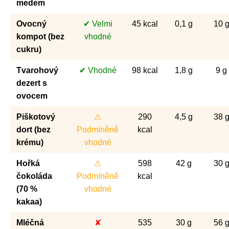
medem
Ovocný
✔ Velmi
45 kcal
0,1 g
10 
kompot (bez
vhodné
cukru)
Tvarohový
✔ Vhodné
98 kcal
1,8 g
9 g
dezert s
ovocem
Piškotový
⚠
290
4,5 g
38 
dort (bez
Podmíněně
kcal
krému)
vhodné
Hořká
⚠
598
42 g
30 
čokoláda
Podmíněně
kcal
(70 %
vhodné
kakaa)
Mléčná
✘
535
30 g
56 