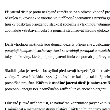
Při jaterní dietě je proto nezbytné zaměřit se na sladkosti vhodné pro
běžných cukrovinek je vhodné volit přírodní alternativy s nízkým
hrušky poskytují přirozenou sladkost společně s vlákninou, vitaminy 
zpomaluje vstřebávání cukrů a pomáhá stabilizovat hladinu glukózy 
Další vhodnou možností jsou domácí dezerty připravené z celozrn
poskytují komplexní sacharidy, které se uvolňují postupně a nezatěž
tuky a bílkoviny, které podporují jaterní funkce a pomáhají při regen
Sladidla jako je stévie nebo xylitol představují bezpečnější altern
změny. Tmavá čokoláda s vysokým obsahem kakao je také přijateln
prospěšné pro játra.
Klíčem k úspěšné jaterní dietě je nahrazení 
potřebnou energii bez nadměrného zatížení již oslabeného orgánu.
Důležité je také uvědomit si, že nadměrná konzumace jakýchkoliv sl
Umírněnost a rozmanitost stravy zůstávají základními principy jaterní