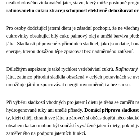
nealkoholového ztukovatění jater, stavu, který může postupně progr
rafinovaného cukru ztrácejí schopnost efektivně detoxikovat o
Pro osoby dodržující jaterní dietu je zásadní pochopit, že ne všech
cukrovinky obsahující bílý cukr, palmový olej a umělá barviva předst
játra. Sladkosti připravené z přírodních sladidel, jako jsou datle, b
energie, kterou dokážou lépe zpracovat bez nadměrného zatížení.
Důležitým aspektem je také rychlost vstřebávání cukrů.
Rafinovaný 
játra, zatímco přírodní sladidla obsažená v celých potravinách se uv
umožňuje játrům zpracovávat energii rovnoměrněji a bez stresu.
Při výběru sladkostí vhodných pro jaterní dietu je třeba se zaměři
hydrogenované tuky ani umělé přísady.
Domácí příprava sladkostí
ty, kteří chtějí chránit své játra a zároveň si občas dopřát něco sl
obsahem kakao mohou být součástí vyvážené jaterní diety, pokud j
zaměřeného na podporu jaterních funkcí.