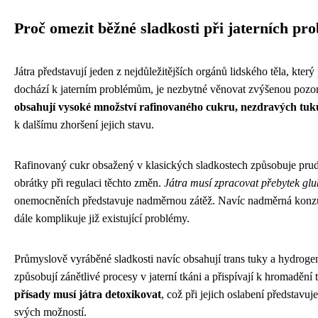
Proč omezit běžné sladkosti při jaterních pr
Játra představují jeden z nejdůležitějších orgánů lidského těla, kter
dochází k jaterním problémům, je nezbytné věnovat zvýšenou pozor
obsahují vysoké množství rafinovaného cukru, nezdravých tuk
k dalšímu zhoršení jejich stavu.
Rafinovaný cukr obsažený v klasických sladkostech způsobuje prudk
obrátky při regulaci těchto změn.
Játra musí zpracovat přebytek glu
onemocněních představuje nadměrnou zátěž. Navíc nadměrná konzum
dále komplikuje již existující problémy.
Průmyslově vyráběné sladkosti navíc obsahují trans tuky a hydrogen
způsobují zánětlivé procesy v jaterní tkáni a přispívají k hromadění 
přísady musí játra detoxikovat
, což při jejich oslabení představuj
svých možností.