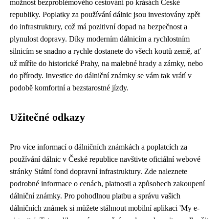
možnost bezproblémového cestování po krásách České
republiky. Poplatky za používání dálnic jsou investovány zpět
do infrastruktury, což má pozitivní dopad na bezpečnost a
plynulost dopravy. Díky moderním dálnicím a rychlostním
silnicím se snadno a rychle dostanete do všech koutů země, ať
už míříte do historické Prahy, na malebné hrady a zámky, nebo
do přírody. Investice do dálniční známky se vám tak vrátí v
podobě komfortní a bezstarostné jízdy.
Užitečné odkazy
Pro více informací o dálničních známkách a poplatcích za
používání dálnic v České republice navštivte oficiální webové
stránky Státní fond dopravní infrastruktury. Zde naleznete
podrobné informace o cenách, platnosti a způsobech zakoupení
dálniční známky. Pro pohodlnou platbu a správu vašich
dálničních známek si můžete stáhnout mobilní aplikaci 'My e-