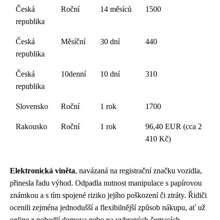
Česká
Roční
14 měsíců
1500
republika
Česká
Měsíční
30 dní
440
republika
Česká
10denní
10 dní
310
republika
Slovensko
Roční
1 rok
1700
Rakousko
Roční
1 rok
96,40 EUR (cca 2
410 Kč)
Elektronická viněta
, navázaná na registrační značku vozidla,
přinesla řadu výhod. Odpadla nutnost manipulace s papírovou
známkou a s tím spojené riziko jejího poškození či ztráty. Řidiči
ocenili zejména jednodušší a flexibilnější způsob nákupu, ať už
online z pohodlí domova nebo na vybraných čerpacích