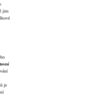
o
ž jim
elkové
eho
tovní
ování
ů je
ní