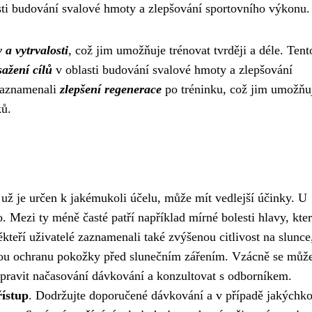
asti budování svalové hmoty a zlepšování sportovního výkonu.
 a vytrvalosti
, což jim umožňuje trénovat tvrději a déle. Tent
ažení cílů
v oblasti budování svalové hmoty a zlepšování
 zaznamenali
zlepšení regenerace
po tréninku, což jim umožňu
ků.
ť už je určen k jakémukoli účelu, může mít vedlejší účinky. U
 Mezi ty méně časté patří například mírné bolesti hlavy, kter
eří uživatelé zaznamenali také zvýšenou citlivost na slunce
nou ochranu pokožky před slunečním zářením. Vzácně se můž
upravit načasování dávkování a konzultovat s odborníkem.
řístup
. Dodržujte doporučené dávkování a v případě jakýchko