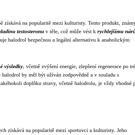
bě získává na popularitě mezi kulturisty. Tento produkt, znám
hladinu testosteronu
v těle, což může vést k
rychlejšímu nár
uje halodrol bezpečnou a legální alternativu k anabolickým
é výsledky
, včetně zvýšení energie, zlepšení regenerace po tr
že halodrol by měl být užíván zodpovědně a v souladu s
kéhokoli doplňku stravy, včetně halodrolu, je vždy vhodné p
ech získává na popularitě mezi sportovci a kulturisty. Jeho