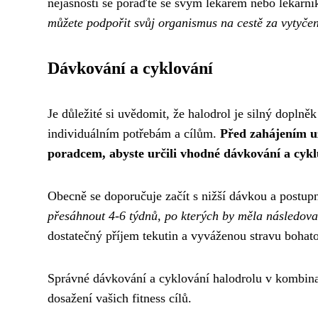
nejasností se poraďte se svým lékařem nebo lékárn
můžete podpořit svůj organismus na cestě za vytyčen
Dávkování a cyklování
Je důležité si uvědomit, že halodrol je silný dopln
individuálním potřebám a cílům.
Před zahájením u
poradcem, abyste určili vhodné dávkování a cyklu
Obecně se doporučuje začít s nižší dávkou a postupn
přesáhnout 4-6 týdnů, po kterých by měla následovat
dostatečný příjem tekutin a vyváženou stravu bohato
Správné dávkování a cyklování halodrolu v kombina
dosažení vašich fitness cílů.