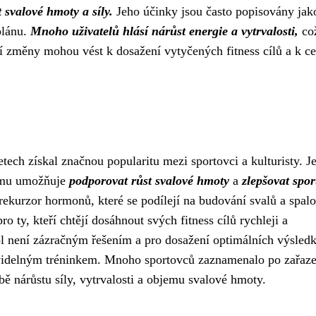
svalové hmoty a síly.
Jeho účinky jsou často popisovány jak
plánu.
Mnoho uživatelů hlásí nárůst energie a vytrvalosti,
co
ní změny mohou vést k dosažení vytyčených fitness cílů a k c
etech získal značnou popularitu mezi sportovci a kulturisty. J
é mu umožňuje
podporovat růst svalové hmoty
a
zlepšovat spor
prekurzor hormonů, které se podílejí na budování svalů a spal
y, kteří chtějí dosáhnout svých fitness cílů rychleji a
rol není zázračným řešením a pro dosažení optimálních výsledk
avidelným tréninkem. Mnoho sportovců zaznamenalo po zařaze
ě nárůstu síly, vytrvalosti a objemu svalové hmoty.