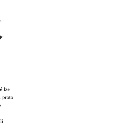
o
je
é lze
, proto
e
li