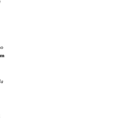
m
no
ým
la
k