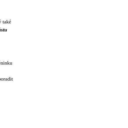
ý také
ůstu
éninku
oradit