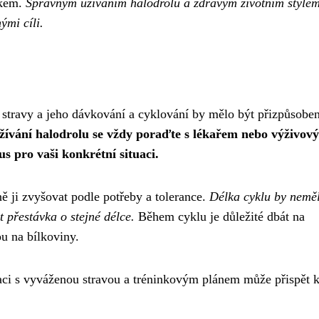
íkem.
Správným užíváním halodrolu a zdravým životním style
ými cíli.
ěk stravy a jeho dávkování a cyklování by mělo být přizpůsobe
žívání halodrolu se vždy poraďte s lékařem nebo výživov
s pro vaši konkrétní situaci.
ě ji zvyšovat podle potřeby a tolerance.
Délka cyklu by nemě
 přestávka o stejné délce.
Během cyklu je důležité dbát na
u na bílkoviny.
ci s vyváženou stravou a tréninkovým plánem může přispět 