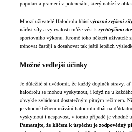
popularita pramení z potenciálu, který nabízí v obl
Mnozí uživatelé Halodrolu hlásí
výrazné zvýšení síly
nárůst síly a vytrvalosti může vést k
rychlejšímu dos
sportovního výkonu. Kromě toho někteří uživatelé
trénovat častěji a dosahovat tak ještě lepších výsled
Možné vedlejší účinky
Je důležité si uvědomit, že každý doplněk stravy, a
halodrolu se mohou vyskytnout, i když ne u každého.
obvykle zvládnout dostatečným pitným režimem. Někt
je vhodné během užívání halodrolu dbát na důklad
vyskytnout i nespavost, v tomto případě je vhodné 
Pamatujte, že klíčem k úspěchu je zodpovědný p