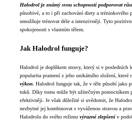
Halodrol je známý svou schopností podporovat růst 
působivé, a to i při zachování diety a tréninkového 
umožňuje trénovat déle a intenzivněji. Tyto pozitiv
spokojenosti s vlastním tělem.
Jak Halodrol funguje?
Halodrol je doplňkem stravy, který si v posledních l
popularita pramení z jeho unikátního složení, kter
výkon
. Halodrol funguje tak, že v těle působí jako 
tuků. Díky tomu může být užitečným pomocníkem pro t
efektivněji. Je však důležité si uvědomit, že Halod
nezbytné jej kombinovat s vyváženou stravou a pr
Halodrolu do svého režimu
výrazné zlepšení
v podob